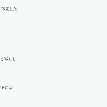
が設定した
スが成功し
するには、