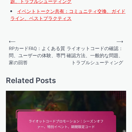
題、トラブルシューティング
イベントトークン共有：コミュニティ交換、ガイド
ライン、ベストプラクティス
Post
⟵
⟶
navigation
RPカードFAQ：よくある質
ライオットコードの確認：
問、ユーザーの体験、専門
確認方法、一般的な問題、
家の回答
トラブルシューティング
Related Posts