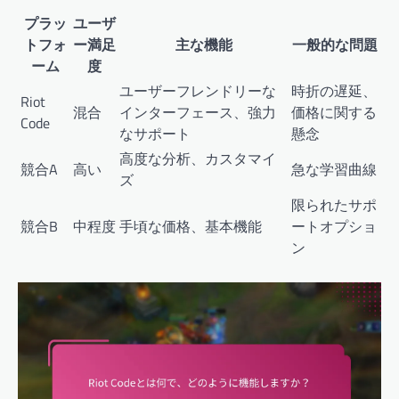
プラッ
ユーザ
トフォ
ー満足
主な機能
一般的な問題
ーム
度
ユーザーフレンドリーな
時折の遅延、
Riot
混合
インターフェース、強力
価格に関する
Code
なサポート
懸念
高度な分析、カスタマイ
競合A
高い
急な学習曲線
ズ
限られたサポ
競合B
中程度
手頃な価格、基本機能
ートオプショ
ン